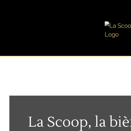
Skip
to
content
La Scoop, la bi