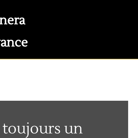
nnera
vance
 toujours un