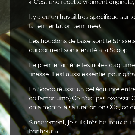
« C’est une recette vraiment originale
Il y a eu un travail très spécifique su
la fermentation terminée).
Les houblons de base sont le Strissels
qui donnent son identité à la Scoop.
Le premier amène les notes d’agrumes, l
finesse. Il est aussi essentiel pour gara
La Scoop réussit un bel équilibre entre
de l’amertume). Ce n’est pas excessif. C
on a monté la saturation en CO2, ce qu
Sincèrement, je suis très heureux du r
bonheur. »