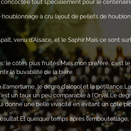
, concoctée tout spécialement pour le centenaire
r le houblonnage à cru (ajout de pellets de houblo
palt, venu d’Alsace, et le Saphir. Mais ce sont s
e côtés plus fruités. Mais mon préféré, c’est le 
ntir la buvabilité de la bière.
 ll’amertume, le degré d’alcool et la pétillance. 
’est un taux un peu comparable à l’Orval. Le degré 
i donne une belle vivacité en évitant un côté pi
ésultat. Et quelque temps après l’embouteillage, l