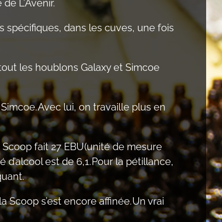
 de L’Avenir.
ns spécifiques, dans les cuves, une fois
urtout les houblons Galaxy et Simcoe
Simcoe. Avec lui, on travaille plus en
La Scoop fait 27 EBU (unité de mesure
d’alcool est de 6,1. Pour la pétillance,
quant.
a Scoop s’est encore affinée. Un vrai